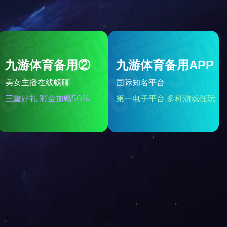
QQ咨询
工业电缆线束
服务热线
在线留言
微信扫一扫