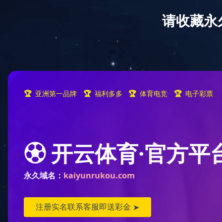
欢迎光临九游在线官方官网网站!