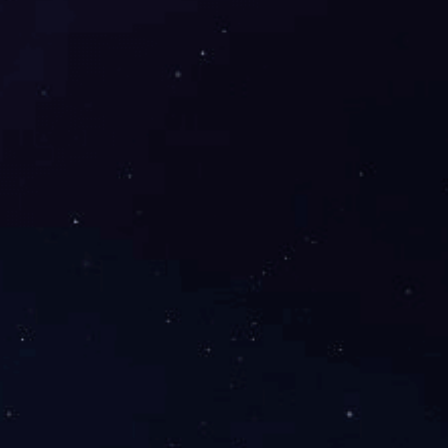
工业电缆线束