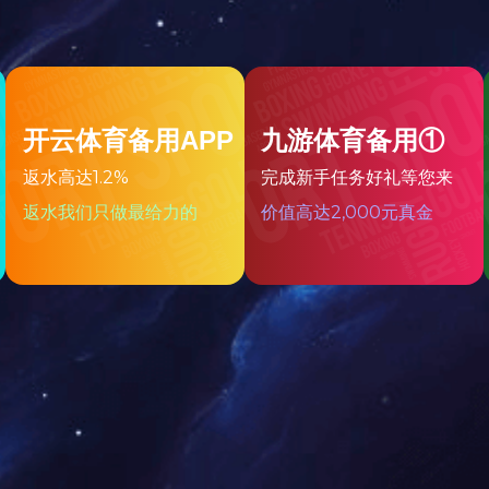
工业电缆线束
工业电缆线束