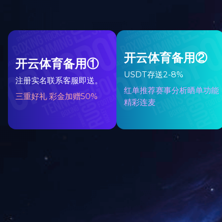
工业电缆线束