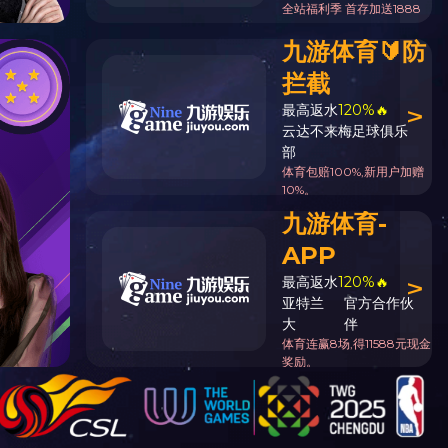
九游（中国）
工业电缆线束
通信电缆线束
束
QQ咨询
服务热线