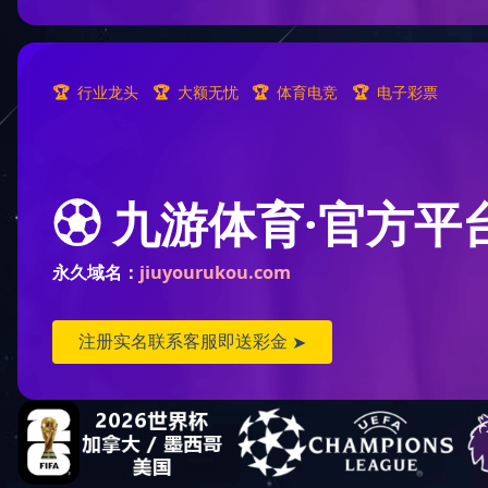
当前位置：
首页
>
九游（中国）
>
工业电缆线束
>
工业电缆