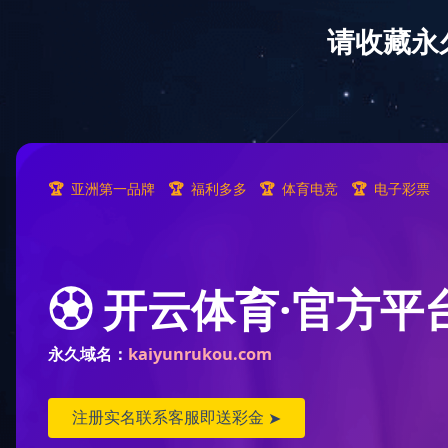
欢迎光临九游在线官方官网网站!