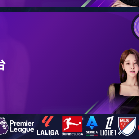
九游在线官方官网
广东九游在线官方官
地址：
深圳市宝安区福海街
地址：
广东省东莞市厚街科
地址：
广州市从化区明珠
电话：
+86 0769-81506886
传真：
+86 0769-81506886