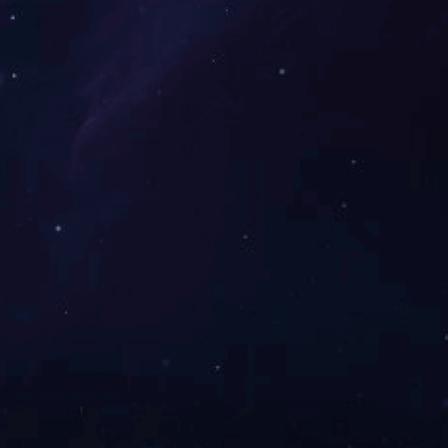
服务与支持
新闻资讯
九游
地址
制造能力
公司新闻
联高
质量管理
行业资讯