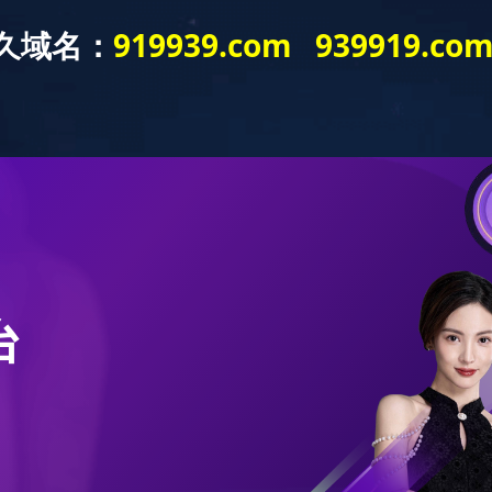
首页
关于我们
九游（中国）
应用领