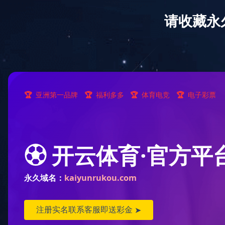
欢迎光临九游在线官方官网网站!