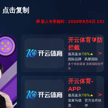
13760361040
sales@hualianxing.com.cn
Language
联系我们
域
服务与支持
新闻资讯