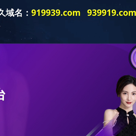
序错误的详细信息(出于安全原因)。但可以通过在本地服务器计算机上运行的浏览器查看。
录下的“web.config”配置文件中创建一个 <customErrors> 标记。然后应将此 <cust
性，使之指向自定义错误页的 URL，可以用自定义错误页替换所看到的当前错误页。