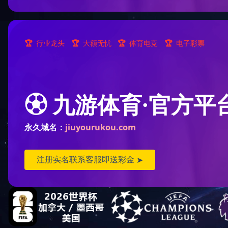
<configuration>

    <system.web>

        <customErrors mode="RemoteOnly" defaultR
    </system.web>

</configuration>
星空体育·(中国)官方网站
|
开云手机网
|
华体会手机网页版
|
星空体育·星空网页版网站入口